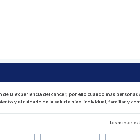
info@licancerbucaramanga.org