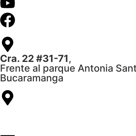
Cra. 22 #31-71
,
Frente al parque Antonia San
Bucaramanga
Citas:
+57 317 668 019
PBX:
607 6 89 80 29