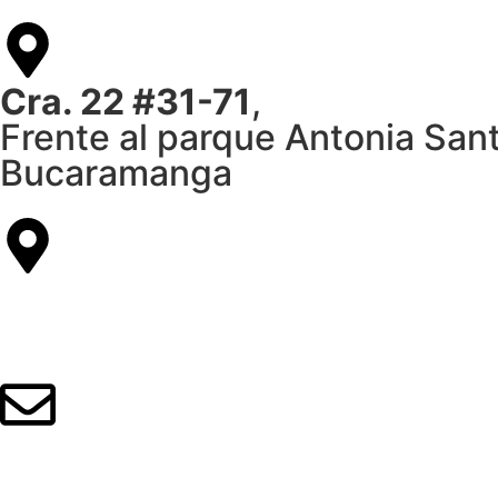
Cra. 22 #31-71
,
Frente al parque Antonia San
Bucaramanga
Citas:
+57 317 668 019
PBX:
607 6 89 80 29