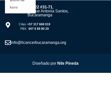
animo de
Cra. 22 #31-71
,
lucro
Frente al parque Antonia Santos,
Bucaramanga
Citas:
+57 317 668 019
PBX:
607 6 89 80 29
info@licancerbucaramanga.org
Diseñado por
Nils Pineda