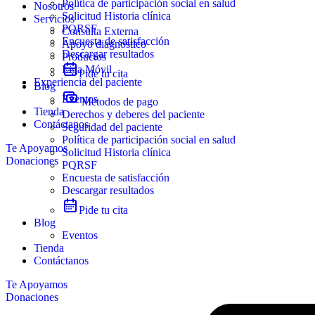
Política de participación social en salud
Nosotros
Solicitud Historia clínica
Servicios
PQRSF
Consulta Externa
Encuesta de satisfacción
Apoyo diagnóstico
Descargar resultados
Productos
Liga Móvil
Pide tu cita
Experiencia del paciente
Blog
Eventos
Metodos de pago
Tienda
Derechos y deberes del paciente
Contáctanos
Seguridad del paciente
Política de participación social en salud
Te Apoyamos
Solicitud Historia clínica
Donaciones
PQRSF
Encuesta de satisfacción
Descargar resultados
Pide tu cita
Blog
Eventos
Tienda
Contáctanos
Te Apoyamos
Donaciones