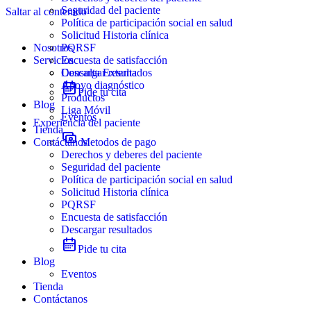
Seguridad del paciente
Saltar al contenido
Política de participación social en salud
Solicitud Historia clínica
Nosotros
PQRSF
Servicios
Encuesta de satisfacción
Descargar resultados
Consulta Externa
Apoyo diagnóstico
Pide tu cita
Productos
Blog
Liga Móvil
Eventos
Experiencia del paciente
Tienda
Contáctanos
Metodos de pago
Derechos y deberes del paciente
Seguridad del paciente
Política de participación social en salud
Solicitud Historia clínica
PQRSF
Encuesta de satisfacción
Descargar resultados
Pide tu cita
Blog
Eventos
Tienda
Contáctanos