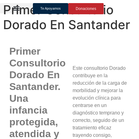
Primer Consultorio
Te Apoyamos
Donaciones
Experiencia Del Paciente
Dorado En Santander
Primer
Consultorio
Este consultorio Dorado
Dorado En
contribuye en la
reducción de la carga de
Santander.
morbilidad y mejorar la
Una
evolución clínica para
centrarse en un
infancia
diagnóstico temprano y
protegida,
correcto, seguido de un
tratamiento eficaz
atendida y
trayendo consigo,