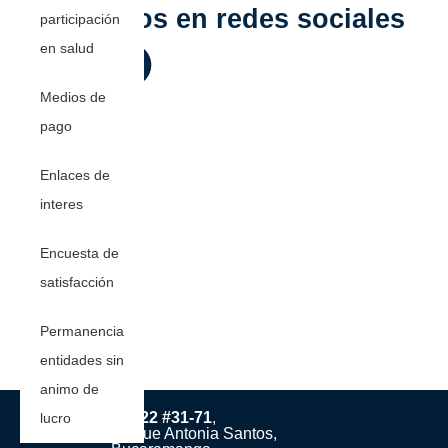
Siguenos en redes sociales
participación
en salud
Medios de
pago
Enlaces de
interes
Encuesta de
satisfacción
Permanencia
entidades sin
animo de
Cra. 22 #31-71
,
lucro
Frente al parque Antonia Santos,