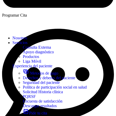
Programar Cita
Nosotros
Servicios
Consulta Externa
Apoyo diagnóstico
Productos
Liga Móvil
Experiencia del paciente
Metodos de pago
Derechos y deberes del paciente
Seguridad del paciente
Política de participación social en salud
Solicitud Historia clínica
PQRSF
Encuesta de satisfacción
Descargar resultados
Pide tu cita