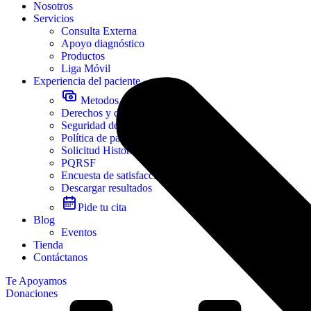
Nosotros
Servicios
Consulta Externa
Apoyo diagnóstico
Productos
Liga Móvil
Experiencia del paciente
Metodos de pago
Derechos y deberes del paciente
Seguridad del paciente
Política de participación social en salud
Solicitud Historia clínica
PQRSF
Encuesta de satisfacción
Descargar resultados
Pide tu cita
Blog
Eventos
Tienda
Contáctanos
Te Apoyamos
Donaciones