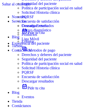
Seguridad del paciente
Saltar al contenido
Política de participación social en salud
Solicitud Historia clínica
Nosotros
PQRSF
Servicios
Encuesta de satisfacción
Descargar resultados
Consulta Externa
Apoyo diagnóstico
Pide tu cita
Productos
Blog
Liga Móvil
Eventos
Experiencia del paciente
Tienda
Contáctanos
Metodos de pago
Derechos y deberes del paciente
Seguridad del paciente
Política de participación social en salud
Solicitud Historia clínica
PQRSF
Encuesta de satisfacción
Descargar resultados
Pide tu cita
Blog
Eventos
Tienda
Contáctanos